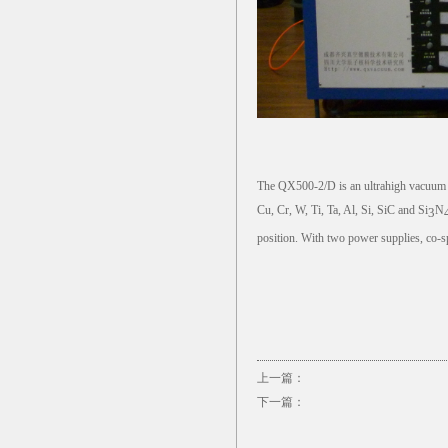
The QX500-2/D is an ultrahigh vacuum ma
Cu, Cr, W, Ti, Ta, Al, Si, SiC and Si
N
3
position. With two power supplies, co-s
上一篇：
下一篇：