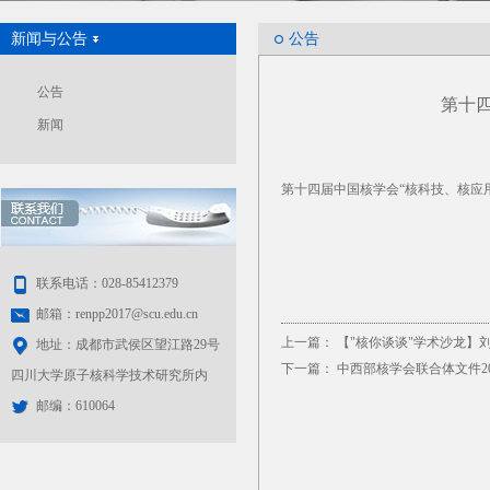
新闻与公告
公告
公告
第十
新闻
第十四届中国核学会“核科技、核应
联系电话：028-85412379
邮箱：renpp2017@scu.edu.cn
上一篇：
【"核你谈谈"学术沙龙】
地址：成都市武侯区望江路29号
下一篇：
中西部核学会联合体文件2
四川大学原子核科学技术研究所内
邮编：610064