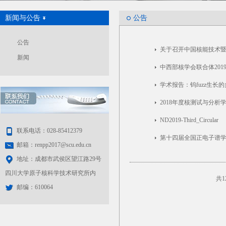
新闻与公告
公告
公告
关于召开中国核能技术
新闻
中西部核学会联合体201
学术报告：钨fuzz生长
2018年度核测试与分析
ND2019-Third_Circular
联系电话：028-85412379
第十四届全国正电子谱
邮箱：renpp2017@scu.edu.cn
地址：成都市武侯区望江路29号
四川大学原子核科学技术研究所内
共1
邮编：610064