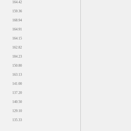
164.42
159.36
168.94
164.91
164.15
162.82
184.23
150.80
163.13
141.00
137.20
140.50
129.10
135.33