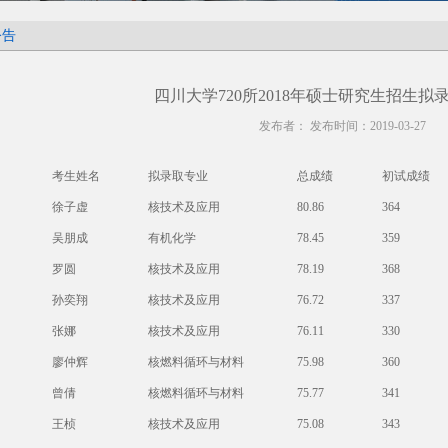
公告
四川大学720所2018年硕士研究生招生拟
发布者： 发布时间：2019-03-27
考生姓名
拟录取专业
总成绩
初试成绩
徐子虚
核技术及应用
80.86
364
吴朋成
有机化学
78.45
359
罗圆
核技术及应用
78.19
368
孙奕翔
核技术及应用
76.72
337
张娜
核技术及应用
76.11
330
廖仲辉
核燃料循环与材料
75.98
360
曾倩
核燃料循环与材料
75.77
341
王桢
核技术及应用
75.08
343