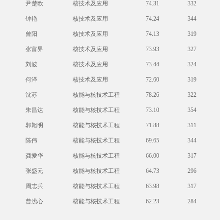
尹楚欧
核技术及应用
74.31
332
钟艳
核技术及应用
74.24
344
曾阳
核技术及应用
74.13
319
张富界
核技术及应用
73.93
327
刘波
核技术及应用
73.44
324
何泽
核技术及应用
72.60
319
沈苏
核能与核技术工程
78.26
322
朱昌达
核能与核技术工程
73.10
354
郭旭明
核能与核技术工程
71.88
311
陈伟
核能与核技术工程
69.65
344
龚爱华
核能与核技术工程
66.00
317
张盛元
核能与核技术工程
64.73
296
周志兵
核能与核技术工程
63.98
317
曹潆心
核能与核技术工程
62.23
284