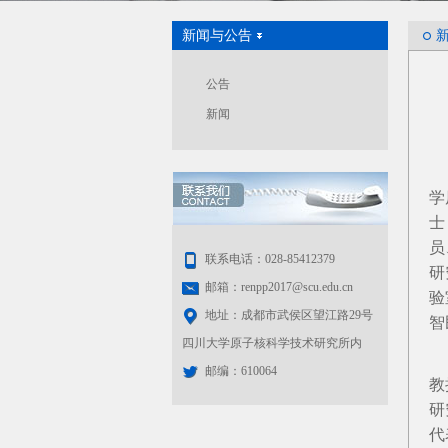
新闻与公告
公告
新闻
四
学
士
员
联系电话：028-85412379
研
邮箱：renpp2017@scu.edu.cn
验
地址：成都市武侯区望江路29号
智
四川大学原子核科学技术研究所内
欧
邮编：610064
教
研
代