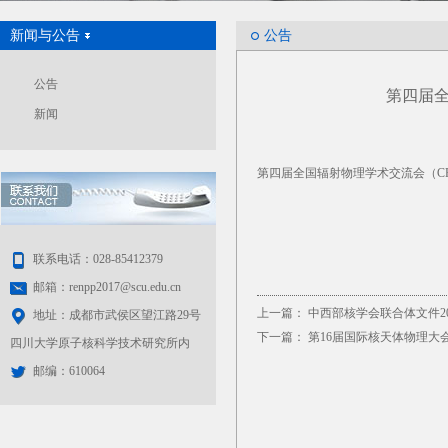
新闻与公告
公告
公告
第四届全
新闻
第四届全国辐射物理学术交流会（CRP
联系电话：028-85412379
邮箱：renpp2017@scu.edu.cn
上一篇：
中西部核学会联合体文件2
地址：成都市武侯区望江路29号
下一篇：
第16届国际核天体物理大
四川大学原子核科学技术研究所内
邮编：610064