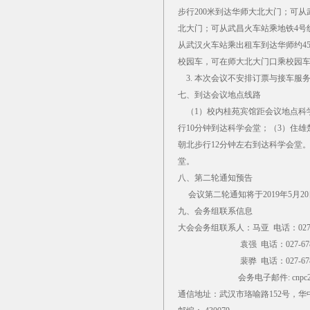
步行200米到达华师大北大门；可
北大门；可从武昌火车站乘地铁4号
从武汉火车站乘出租车到达华师约45
校园车，可在师大北大门口乘校园车
3. 本次会议不安排订票与接车服
七、到达会议地点线路
（1）校内桂苑宾馆距会议地点科学
行10分钟到达科学会堂；（3）住
朝北步行12分钟左右到达科学会堂
堂。
八、第二轮通知预告
会议第二轮通知将于2019年5月2
九、会务组联系信息
大会会务组联系人：马亚 电话：027-678
袁强 电话：027-67866765
裴骅 电话：027-67867995
会务电子邮件:
cnpc
通信地址：武汉市珞喻路152号，