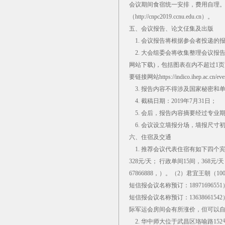
会议期间食宿统一安排，费用自理。
（http://cnpc2019.ccnu.edu.cn）。
五、会议报告、论文佂集及出版
1. 会议报告将根据参会者投递的
2. 大会组委会将收集整理会议报告
网站下载)，包括图表在内不超过1页篇幅（
要链接网站https://indico.ihep.ac.
3. 报告内容不得涉及国家秘密和
4. 截稿日期：2019年7月31日；
5. 会后，报告内容摘要经过专业
6. 会议设立墙报分场，墙报尺寸初步
六、住宿及交通
1. 推荐会议代表住宿有如下四个宾馆
328元/天； 行政单间15间，368
67866888，）。（2）君宜王朝（
短信报会议名称预订：18971696
短信报会议名称预订：13638661
际军运会房间会有所涨价，但可以自
2. 华中师大位于武昌区珞喻路15