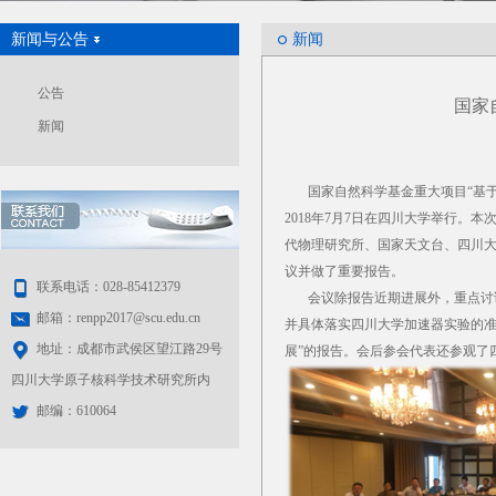
新闻与公告
新闻
公告
国家
新闻
国家自然科学基金重大项目“基于锦
2018年7月7日在四川大学举行
代物理研究所、国家天文台、四川大
议并做了重要报告。
联系电话：028-85412379
会议除报告近期进展外，重点讨论了
邮箱：renpp2017@scu.edu.cn
并具体落实四川大学加速器实验的准
地址：成都市武侯区望江路29号
展”的报告。会后参会代表还参观了四
四川大学原子核科学技术研究所内
邮编：610064