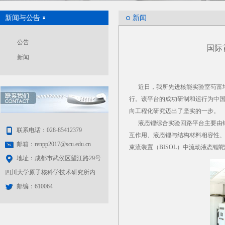
新闻与公告
新闻
公告
国际
新闻
近日，我所先进核能实验室芶富均教
行。该平台的成功研制和运行为中
向工程化研究迈出了坚实的一步。
液态锂综合实验回路平台主要由锂
联系电话：028-85412379
互作用、液态锂与结构材料相容性
邮箱：renpp2017@scu.edu.cn
束流装置（BISOL）中流动液态锂
地址：成都市武侯区望江路29号
四川大学原子核科学技术研究所内
邮编：610064