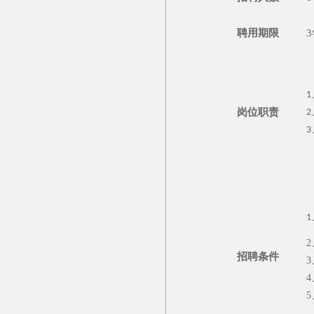
聘用期限
3
1
岗位职责
2
3
1
招聘条件
3
4
5