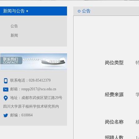
新闻与公告
公告
公告
新闻
岗位类型
联系电话：028-85412379
邮箱：renpp2017@scu.edu.cn
经费来源
地址：成都市武侯区望江路29号
四川大学原子核科学技术研究所内
邮编：610064
岗位名称
招聘人数
1