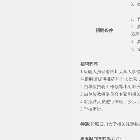
3、
1、
2、
招聘条件
35
3、
4、
招聘程序
1.应聘人员登录四川大学人事信息管理系统（
注册时请提供准确的个人信息
2.由单位招聘工作领导小组对
3.由单位教授委员会专家和相
4.对拟聘人员进行体检、公示
5.学校审批。
待遇:
按照四川大学相关规定执
报名时间及联系方式: