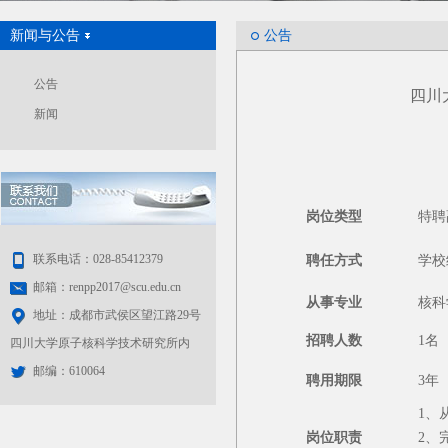
新闻与公告
公告
公告
四川
新闻
岗位类型
特聘
联系电话：028-85412379
聘任方式
学校
邮箱：renpp2017@scu.edu.cn
从事专业
核科
地址：成都市武侯区望江路29号
招聘人数
1名
四川大学原子核科学技术研究所内
邮编：610064
聘用期限
3年
1、
岗位职责
2、