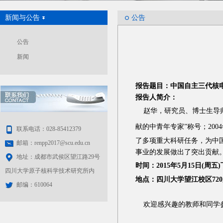
新闻与公告
公告
公告
新闻
报告题目：中国自主三代核电
报告人简介：
赵华，研究员、博士生导
献的中青年专家
”
称号；
2004
联系电话：028-85412379
了多项重大科研任务，为中
邮箱：renpp2017@scu.edu.cn
事业的发展做出了突出贡献
地址：成都市武侯区望江路29号
时间：
2015
年
5
月
15
日
(
周五
)
四川大学原子核科学技术研究所内
地点：四川大学望江校区72
邮编：610064
欢迎感兴趣的教师和同学